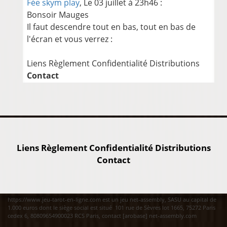
Fée skym play
, Le 03 juillet à 23h46 :
Bonsoir Mauges
Il faut descendre tout en bas, tout en bas de
l'écran et vous verrez :
Liens Règlement Confidentialité Distributions
Contact
Liens
Règlement
Confidentialité
Distributions
Contact
https://www.jeu-tarot-en-ligne.com est un jeu net-assembly, SASU au capital de
1.000 euros dont le siège social est situé 101 rue de Sèvres lot 1665, 75272 Paris
cedex 6, 80809654900023 RCS Paris, contact [arobase] net-assembly.com