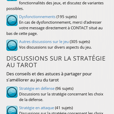
fonctionnalités des jeux, et discutez de variantes
possibles.
Dysfonctionnements
(195 sujets)
En cas de dysfonctionnement, merci d'adresser
votre message directement à CONTACT situé au
bas de cette page.
Autres discussions sur le jeu
(305 sujets)
Vos discussions sur divers aspects du jeu.
DISCUSSIONS SUR LA STRATÉGIE
AU TAROT
Des conseils et des astuces à partager pour
s'améliorer au jeu du tarot
Stratégie en défense
(96 sujets)
Discussions sur la stratégie concernant les choix
de la défense.
Stratégie en attaque
(41 sujets)
Discussions sur la stratégie concernant les choix