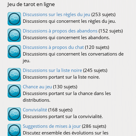
Jeu de tarot en ligne
Discussions sur les règles du jeu
(253 sujets)
Discussions qui concernent les règles du jeu.
Discussions à propos des abandons
(152 sujets)
Discussions qui concernent les abandons.
Discussions à propos du chat
(120 sujets)
Discussions qui concernent les conversations de
jeu.
Discussions sur la liste noire
(245 sujets)
Discussions portant sur la liste noire.
Chance au jeu
(130 sujets)
Discussions portant sur la chance dans les
distributions.
Convivialité
(168 sujets)
Discussions portant sur la convivialité.
Suggestions de mises à jour
(286 sujets)
Discutez ensemble des évolutions sur les