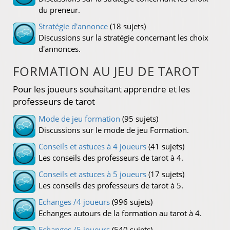
du preneur.
Stratégie d'annonce
(18 sujets)
Discussions sur la stratégie concernant les choix
d'annonces.
FORMATION AU JEU DE TAROT
Pour les joueurs souhaitant apprendre et les
professeurs de tarot
Mode de jeu formation
(95 sujets)
Discussions sur le mode de jeu Formation.
Conseils et astuces à 4 joueurs
(41 sujets)
Les conseils des professeurs de tarot à 4.
Conseils et astuces à 5 joueurs
(17 sujets)
Les conseils des professeurs de tarot à 5.
Echanges /4 joueurs
(996 sujets)
Echanges autours de la formation au tarot à 4.
Echanges /5 joueurs
(540 sujets)