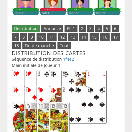
Distribution
Annonce
Pli 1
2
3
4
5
6
7
8
9
10
11
12
13
14
15
16
17
18
Fin de manche
Tout
DISTRIBUTION DES CARTES
Séquence de distribution
1f4e2
Main initiale de Joueur 1