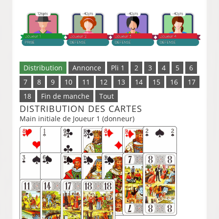
Distribution
Annonce
Pli 1
2
3
4
5
6
7
8
9
10
11
12
13
14
15
16
17
18
Fin de manche
Tout
DISTRIBUTION DES CARTES
Main initiale de Joueur 1 (donneur)