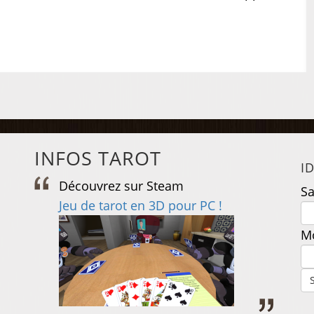
INFOS TAROT
I
Découvrez sur Steam
D
Sa
e
Jeu de tarot en 3D pour PC !
J
Mo