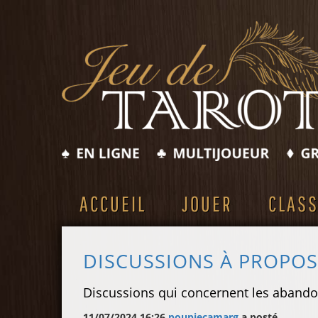
ACCUEIL
JOUER
CLAS
DISCUSSIONS À PROPO
Discussions qui concernent les abando
11/07/2024 16:26
poupiecamarg
a posté