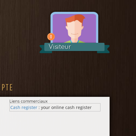
Visiteur
MPTE
Cash register
: your online cash register