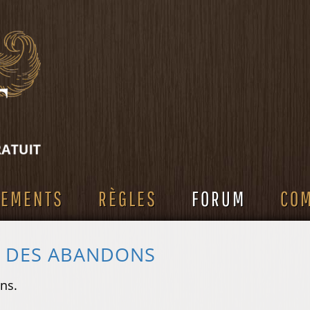
SEMENTS
RÈGLES
FORUM
CO
S DES ABANDONS
ns.