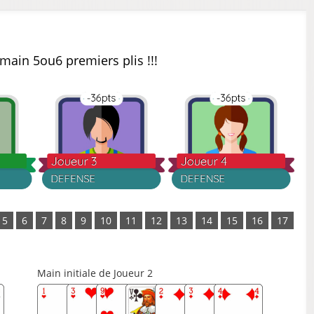
 main 5ou6 premiers plis !!!
5
6
7
8
9
10
11
12
13
14
15
16
17
Main initiale de Joueur 2