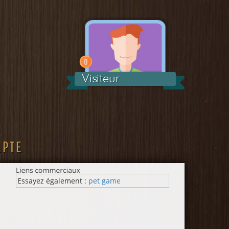
Visiteur
MPTE
Essayez également :
pet game