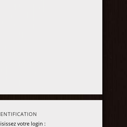
DENTIFICATION
écouvrez également notre
Découvrez le 
isissez votre login :