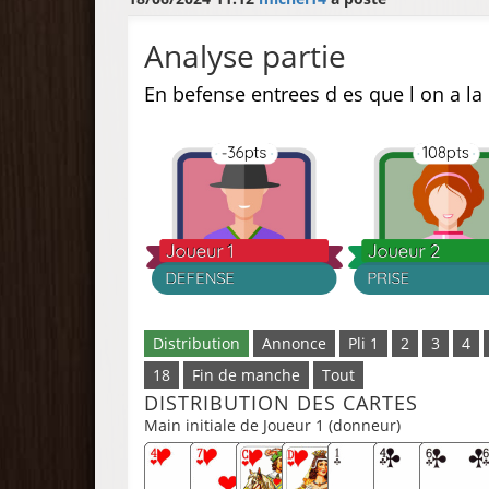
Analyse partie
En befense entrees d es que l on a la
Distribution
Annonce
Pli 1
2
3
4
18
Fin de manche
Tout
DISTRIBUTION DES CARTES
Main initiale de Joueur 1 (donneur)