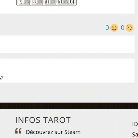
0
0
e?
INFOS TAROT
I
Découvrez sur Steam
D
Sa