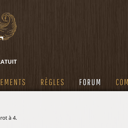
SEMENTS
RÈGLES
FORUM
CO
rot à 4.