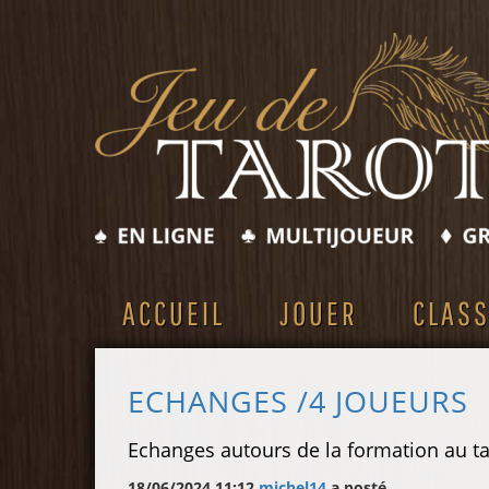
ACCUEIL
JOUER
CLAS
ECHANGES /4 JOUEURS
Echanges autours de la formation au ta
18/06/2024 11:12
michel14
a posté