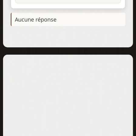
Aucune réponse