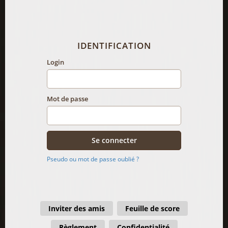
IDENTIFICATION
Login
Mot de passe
Se connecter
Pseudo ou mot de passe oublié ?
Inviter des amis
Feuille de score
Règlement
Confidentialité