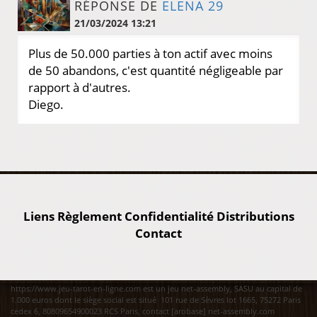
RÉPONSE DE
ELENA 29
21/03/2024 13:21
Plus de 50.000 parties à ton actif avec moins
de 50 abandons, c'est quantité négligeable par
rapport à d'autres.
Diego.
Liens
Règlement
Confidentialité
Distributions
Contact
https://www.jeu-tarot-en-ligne.com est un jeu net-assembly, SASU au capital de
1.000 euros dont le siège social est situé 101 rue de Sèvres lot 1665, 75272 Paris
cedex 6, 80809654900023 RCS Paris, contact [arobase] net-assembly.com