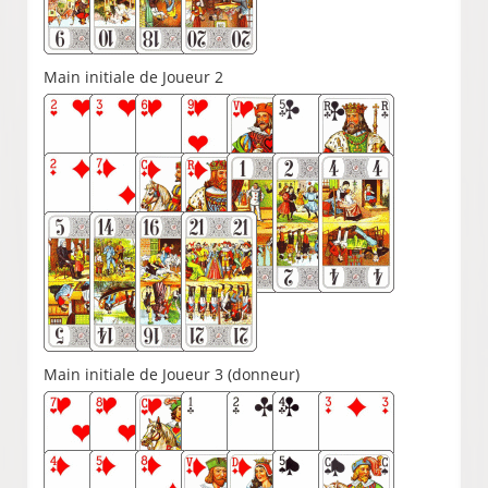
Main initiale de Joueur 2
Main initiale de Joueur 3 (donneur)