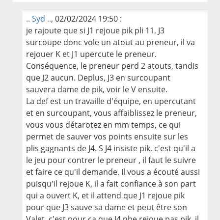
.. Syd ..
, 02/02/2024 19:50 :
je rajoute que si J1 rejoue pik pli 11, J3
surcoupe donc vole un atout au preneur, il va
rejouer K et J1 upercute le preneur.
Conséquence, le preneur perd 2 atouts, tandis
que J2 aucun. Deplus, J3 en surcoupant
sauvera dame de pik, voir le V ensuite.
La def est un travaille d'équipe, en upercutant
et en surcoupant, vous affaiblissez le preneur,
vous vous détarotez en mm temps, ce qui
permet de sauver vos points ensuite sur les
plis gagnants de J4. S J4 insiste pik, c'est qu'il a
le jeu pour contrer le preneur , il faut le suivre
et faire ce qu'il demande. Il vous a écouté aussi
puisqu'il rejoue K, il a fait confiance à son part
qui a ouvert K, et il attend que J1 rejoue pik
pour que J3 sauve sa dame et peut être son
Valet. c'est pour ça que J4 nbe rejoue pas pik, il