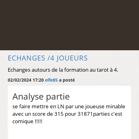
ECHANGES /4 JOUEURS
Echanges autours de la formation au tarot à 4.
02/02/2024 17:20
elfe85
a posté
Analyse partie
se faire mettre en LN par une joueuse minable
avec un score de 315 pour 31871parties c'est
comique !!!!!