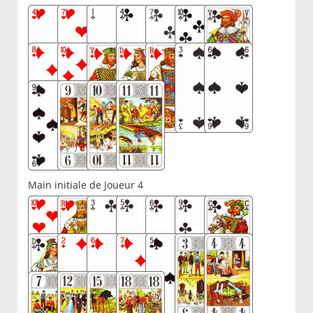
Main initiale de Joueur 4