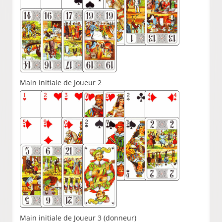
Main initiale de Joueur 2
Main initiale de Joueur 3 (donneur)