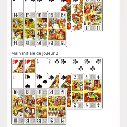
Main initiale de Joueur 2