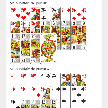
Main initiale de Joueur 3
Main initiale de Joueur 4