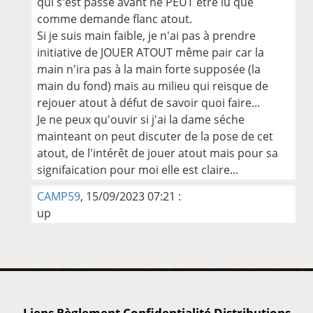
qui s'est passé avant ne PEUT être lu que
comme demande flanc atout.
Si je suis main faible, je n'ai pas à prendre
initiative de JOUER ATOUT même pair car la
main n'ira pas à la main forte supposée (la
main du fond) mais au milieu qui reisque de
rejouer atout à défut de savoir quoi faire...
Je ne peux qu'ouvir si j'ai la dame séche
mainteant on peut discuter de la pose de cet
atout, de l'intérêt de jouer atout mais pour sa
signifaication pour moi elle est claire...
CAMP59
, 15/09/2023 07:21 :
up
Liens
Règlement
Confidentialité
Distributions