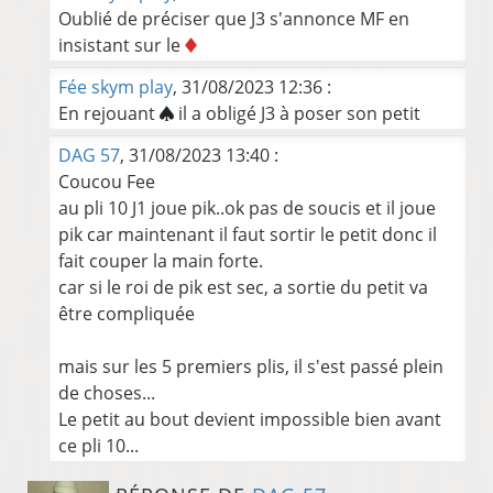
Oublié de préciser que J3 s'annonce MF en
insistant sur le
Fée skym play
, 31/08/2023 12:36 :
En rejouant
il a obligé J3 à poser son petit
DAG 57
, 31/08/2023 13:40 :
Coucou Fee
au pli 10 J1 joue pik..ok pas de soucis et il joue
pik car maintenant il faut sortir le petit donc il
fait couper la main forte.
car si le roi de pik est sec, a sortie du petit va
être compliquée
mais sur les 5 premiers plis, il s'est passé plein
de choses...
Le petit au bout devient impossible bien avant
ce pli 10...