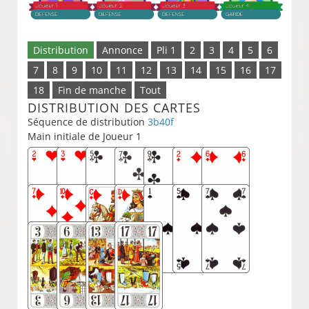
Distribution
Annonce
Pli 1
2
3
4
5
6
7
8
9
10
11
12
13
14
15
16
17
18
Fin de manche
Tout
DISTRIBUTION DES CARTES
Séquence de distribution
3b40f
Main initiale de Joueur 1