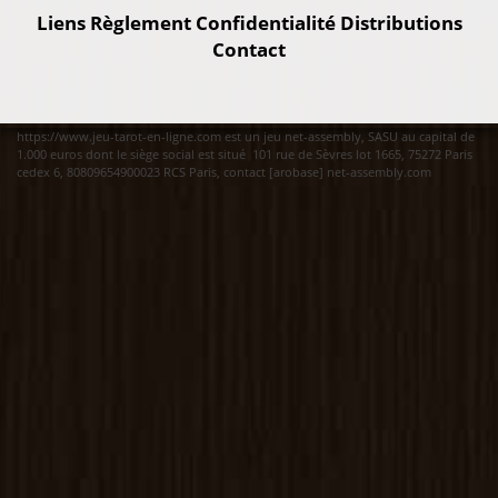
Liens
Règlement
Confidentialité
Distributions
Contact
https://www.jeu-tarot-en-ligne.com est un jeu net-assembly, SASU au capital de
1.000 euros dont le siège social est situé 101 rue de Sèvres lot 1665, 75272 Paris
cedex 6, 80809654900023 RCS Paris, contact [arobase] net-assembly.com