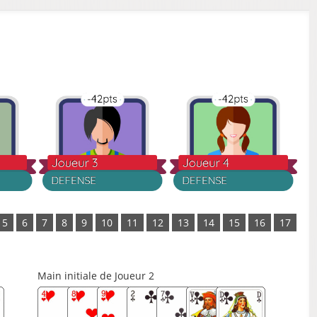
5
6
7
8
9
10
11
12
13
14
15
16
17
Main initiale de Joueur 2