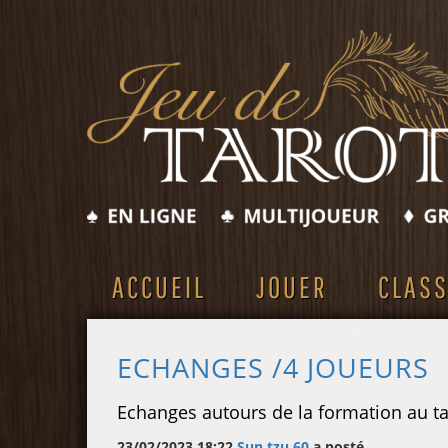
ACCUEIL
JOUER
CLAS
ECHANGES /4 JOUEURS
Echanges autours de la formation au ta
23/02/2023 18:22
Sun tzu 60
a posté