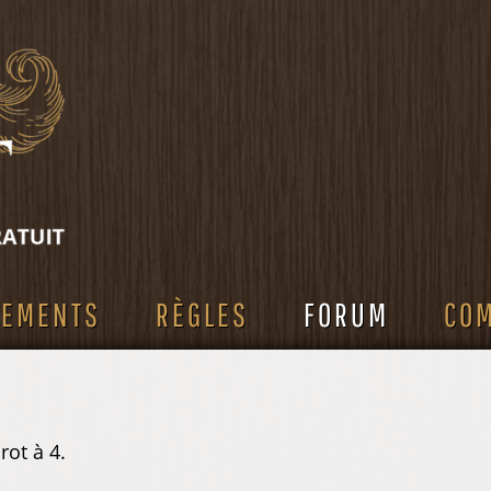
SEMENTS
RÈGLES
FORUM
CO
rot à 4.