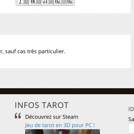
, sauf cas très particulier.
INFOS TAROT
I
Découvrez sur Steam
D
Sa
e
Jeu de tarot en 3D pour PC !
J