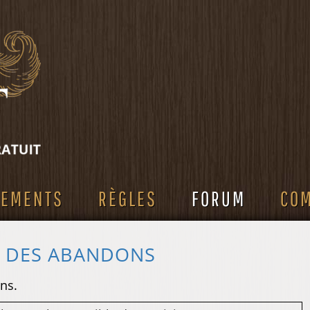
SEMENTS
RÈGLES
FORUM
CO
S DES ABANDONS
ns.