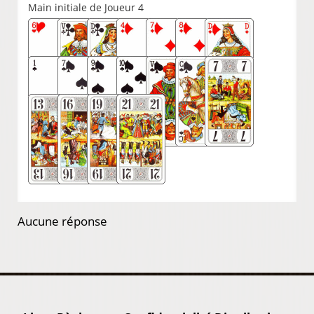
Main initiale de Joueur 4
Aucune réponse