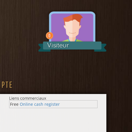
Visiteur
MPTE
Free
Online cash register