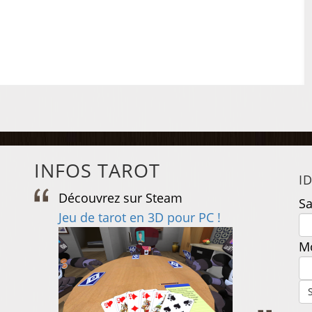
INFOS TAROT
I
Découvrez sur Steam
D
Sa
e
Jeu de tarot en 3D pour PC !
J
Mo