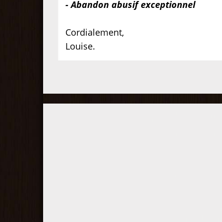
- Abandon abusif exceptionnel
Cordialement,
Louise.
Participez à la compétition !
Comparez votre performance d
jeu à celle des autres joueurs
lors de compétitions en
duplicate et obtenez votre
classement général.