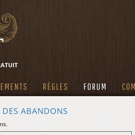
SEMENTS
RÈGLES
FORUM
CO
S DES ABANDONS
ns.