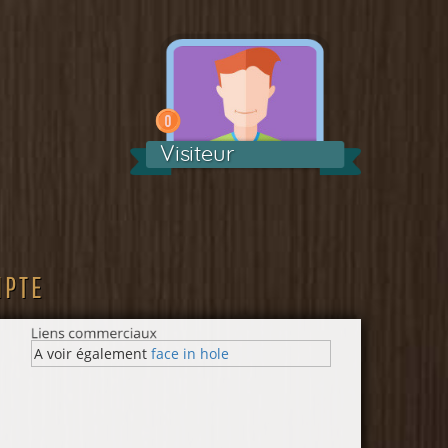
Visiteur
MPTE
A voir également
face in hole