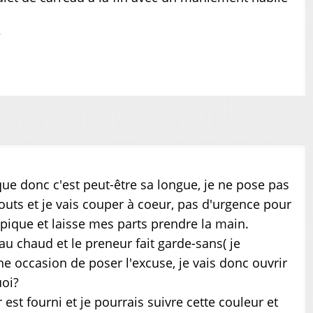
?
que donc c'est peut-être sa longue, je ne pose pas
atouts et je vais couper à coeur, pas d'urgence pour
 pique et laisse mes parts prendre la main.
t au chaud et le preneur fait garde-sans( je
ne occasion de poser l'excuse, je vais donc ouvrir
uoi?
 est fourni et je pourrais suivre cette couleur et