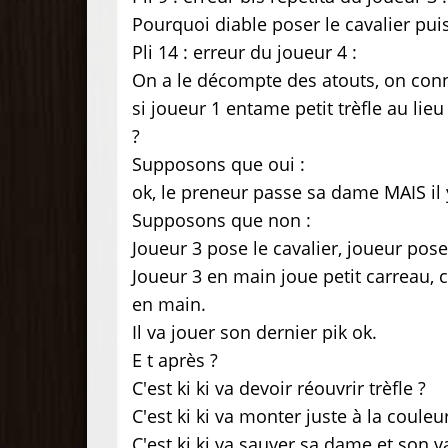
Pourquoi diable poser le cavalier pu
Pli 14 : erreur du joueur 4 :
On a le décompte des atouts, on conna
si joueur 1 entame petit trèfle au lieu
?
Supposons que oui :
ok, le preneur passe sa dame MAIS il 
Supposons que non :
Joueur 3 pose le cavalier, joueur pose 
Joueur 3 en main joue petit carreau, 
en main.
Il va jouer son dernier pik ok.
E t après ?
C'est ki ki va devoir réouvrir trèfle ?
C'est ki ki va monter juste à la couleu
C'est ki ki va sauver sa dame et son 