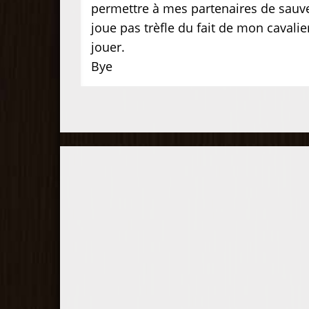
permettre à mes partenaires de sauver
joue pas trèfle du fait de mon cavalie
jouer.
Bye
Participez à la compétition !
Comparez votre performance d
jeu à celle des autres joueurs
lors de compétitions en
duplicate et obtenez votre
classement général.