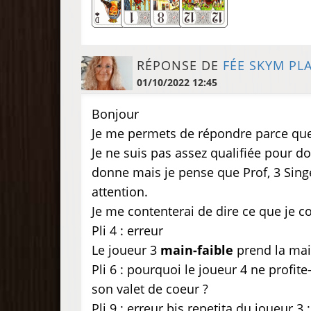
RÉPONSE DE
FÉE SKYM PL
01/10/2022 12:45
Bonjour
Je me permets de répondre parce que 
Je ne suis pas assez qualifiée pour d
donne mais je pense que Prof, 3 Singes
attention.
Je me contenterai de dire ce que je 
Pli 4 : erreur
Le joueur 3
main-faible
prend la mai
Pli 6 : pourquoi le joueur 4 ne profit
son valet de coeur ?
Pli 9 : erreur bis repetita du joueur 3 :