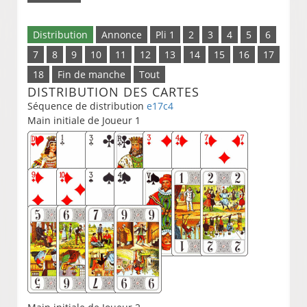
Distribution
Annonce
Pli 1
2
3
4
5
6
7
8
9
10
11
12
13
14
15
16
17
18
Fin de manche
Tout
DISTRIBUTION DES CARTES
Séquence de distribution
e17c4
Main initiale de Joueur 1