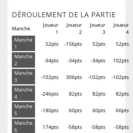
DÉROULEMENT DE LA PARTIE
Joueur
Joueur
Joueur
Joueur
Manche
1
2
3
4
Manche
52pts
-156pts
52pts
52pts
1
Manche
-34pts
-34pts
-34pts
102pts
2
Manche
-102pts
306pts
-102pts
-102pts
3
Manche
-246pts
82pts
82pts
82pts
4
Manche
-180pts
60pts
60pts
60pts
5
Manche
174pts
-58pts
-58pts
-58pts
6