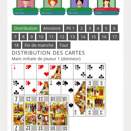
Distribution
Annonce
Pli 1
2
3
4
5
6
7
8
9
10
11
12
13
14
15
16
17
18
Fin de manche
Tout
DISTRIBUTION DES CARTES
Main initiale de Joueur 1 (donneur)