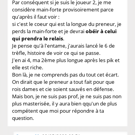
Par conséquent si je suis le joueur 2, je me
considère main-forte provisoirement parce
qu'après il faut voir :
si c'est le coeur qui est la longue du preneur, je
perds la main-forte et je devrai
obéir à celui
qui prendra le relais
.
Je pense qu'à l'entame, j'aurais lancé le 6 de
trèfle, histoire de voir ce qui se passe.
J'en ai 4, ma 2ème plus longue après les pik et
elle est riche.
Bon là, je ne comprends pas du tout cet écart.
On dirait que le preneur a tout fait pour que
rois dames et cie soient sauvés en défense.
Mais bon, je ne suis pas prof, je ne suis pas non
plus masterisée, il y aura bien qqu'un de plus
compétent que moi pour répondre à ta
question.