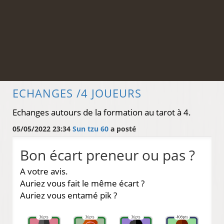
ECHANGES /4 JOUEURS
Echanges autours de la formation au tarot à 4.
05/05/2022 23:34
Sun tzu 60
a posté
Bon écart preneur ou pas ?
A votre avis.
Auriez vous fait le même écart ?
Auriez vous entamé pik ?