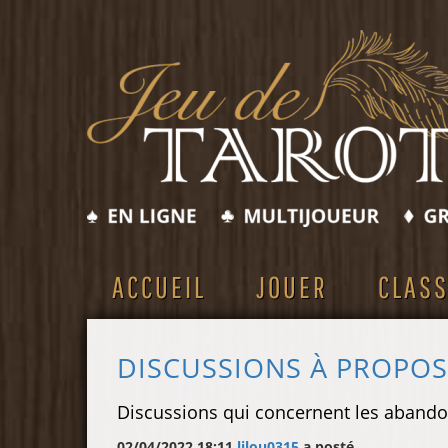
ACCUEIL
JOUER
CLAS
DISCUSSIONS À PROPO
Discussions qui concernent les abando
02/04/2022 18:11
lilou0315
a posté