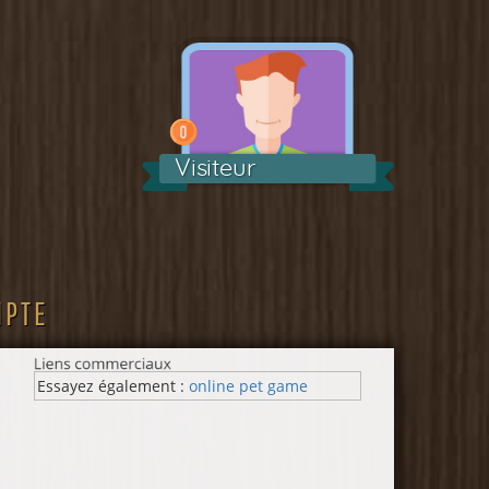
Visiteur
MPTE
Essayez également :
online pet game