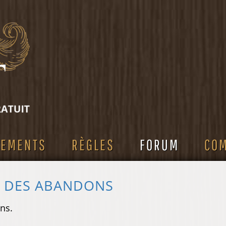
SEMENTS
RÈGLES
FORUM
CO
S DES ABANDONS
ns.