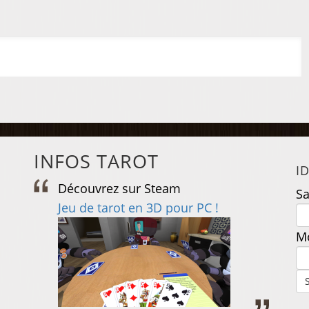
INFOS TAROT
I
Découvrez sur Steam
D
Sa
e
Jeu de tarot en 3D pour PC !
J
Mo