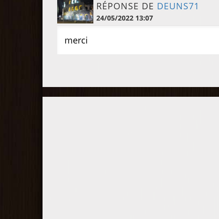
RÉPONSE DE
DEUNS71
24/05/2022 13:07
merci
Participez à la compétition !
Comparez votre performance d
jeu à celle des autres joueurs
lors de compétitions en
duplicate et obtenez votre
classement général.