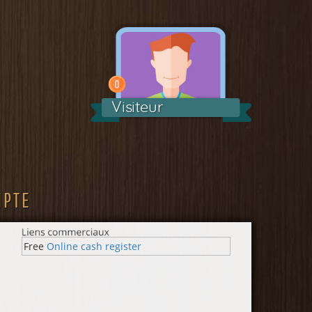
Visiteur
MPTE
Free
Online cash register