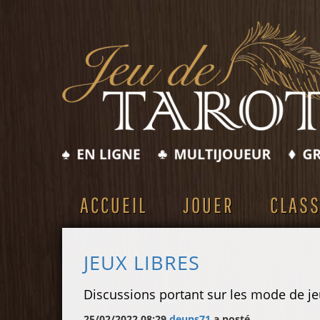
ACCUEIL
JOUER
CLAS
JEUX LIBRES
Discussions portant sur les mode de jeu
25/02/2022 08:29
deuns71
a posté