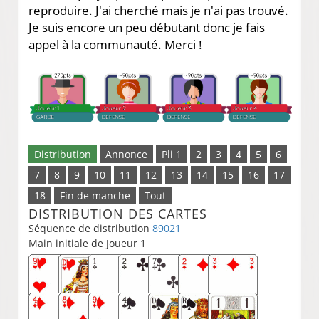
reproduire. J'ai cherché mais je n'ai pas trouvé.
Je suis encore un peu débutant donc je fais
appel à la communauté. Merci !
Distribution
Annonce
Pli 1
2
3
4
5
6
7
8
9
10
11
12
13
14
15
16
17
18
Fin de manche
Tout
DISTRIBUTION DES CARTES
Séquence de distribution
89021
Main initiale de Joueur 1