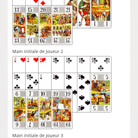
Main initiale de Joueur 2
Main initiale de Joueur 3