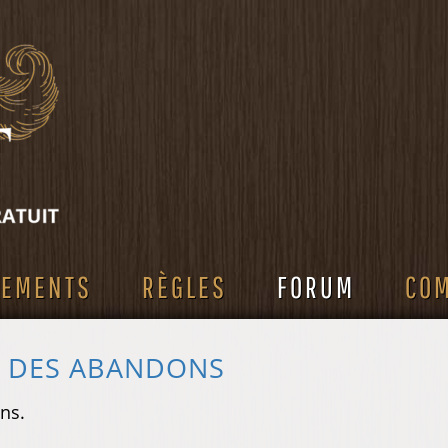
SEMENTS
RÈGLES
FORUM
CO
S DES ABANDONS
ns.