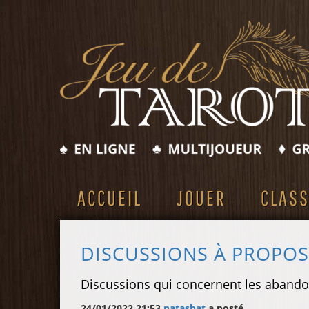
ACCUEIL
JOUER
CLAS
DISCUSSIONS À PROPO
Discussions qui concernent les abando
24/01/2022 21:53
natashat
a posté