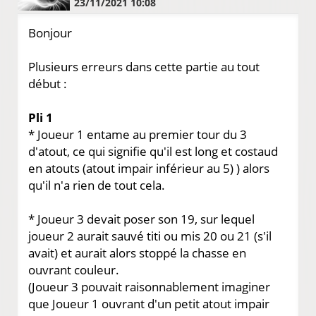
23/11/2021 10:08
Bonjour
Plusieurs erreurs dans cette partie au tout
début :
Pli 1
* Joueur 1 entame au premier tour du 3
d'atout, ce qui signifie qu'il est long et costaud
en atouts (atout impair inférieur au 5) ) alors
qu'il n'a rien de tout cela.
* Joueur 3 devait poser son 19, sur lequel
joueur 2 aurait sauvé titi ou mis 20 ou 21 (s'il
avait) et aurait alors stoppé la chasse en
ouvrant couleur.
(Joueur 3 pouvait raisonnablement imaginer
que Joueur 1 ouvrant d'un petit atout impair