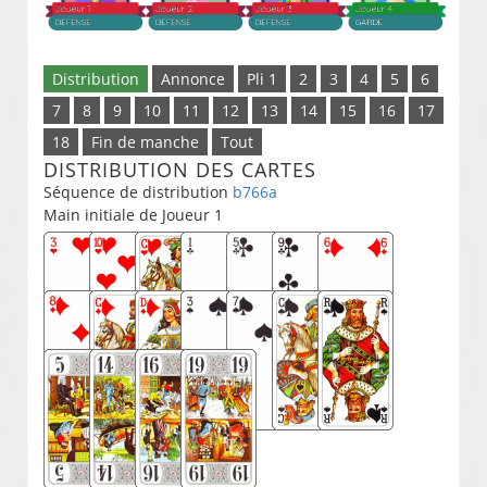
Distribution
Annonce
Pli 1
2
3
4
5
6
7
8
9
10
11
12
13
14
15
16
17
18
Fin de manche
Tout
DISTRIBUTION DES CARTES
Séquence de distribution
b766a
Main initiale de Joueur 1