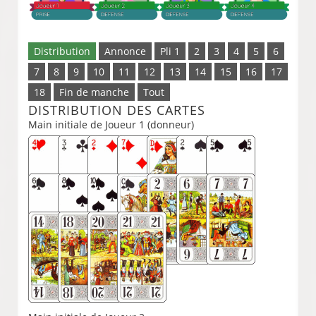
Distribution
Annonce
Pli 1
2
3
4
5
6
7
8
9
10
11
12
13
14
15
16
17
18
Fin de manche
Tout
DISTRIBUTION DES CARTES
Main initiale de Joueur 1 (donneur)