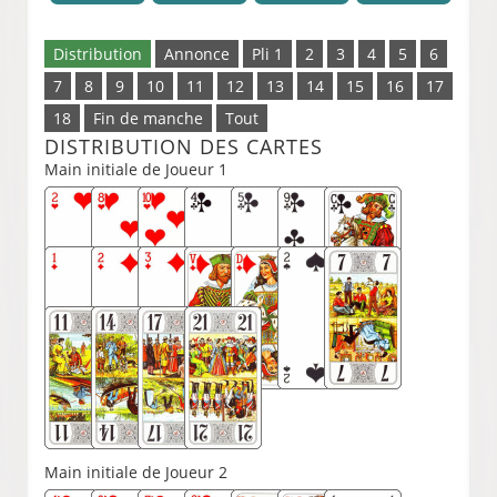
Distribution
Annonce
Pli 1
2
3
4
5
6
7
8
9
10
11
12
13
14
15
16
17
18
Fin de manche
Tout
DISTRIBUTION DES CARTES
Main initiale de Joueur 1
Main initiale de Joueur 2