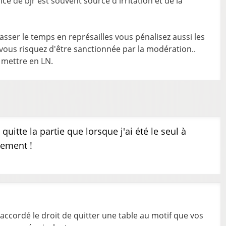
nce de bjr est souvent source d'irritation et de la
sser le temps en représailles vous pénalisez aussi les
 vous risquez d'être sanctionnée par la modération..
e mettre en LN.
quitte la partie que lorsque j'ai été le seul à
sement !
 accordé le droit de quitter une table au motif que vos