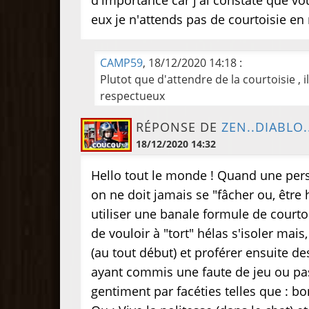
d'importance car j'ai constaté que vo
eux je n'attends pas de courtoisie en 
CAMP59
, 18/12/2020 14:18 :
Plutot que d'attendre de la courtoisie , 
respectueux
RÉPONSE DE
ZEN..DIABLO.
18/12/2020 14:32
Hello tout le monde ! Quand une pers
on ne doit jamais se "fâcher ou, être 
utiliser une banale formule de courto
de vouloir à "tort" hélas s'isoler mai
(au tout début) et proférer ensuite d
ayant commis une faute de jeu ou pas
gentiment par facéties telles que : bo