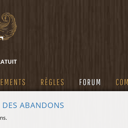
SEMENTS
RÈGLES
FORUM
CO
S DES ABANDONS
ns.