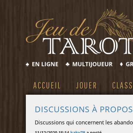
ACCUEIL
JOUER
CLAS
DISCUSSIONS À PROPO
Discussions qui concernent les abando
11/12/2020 15:14
kaky78
a posté