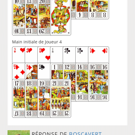
Main initiale de Joueur 4
RÉPONSE DE
BOSCAVERT