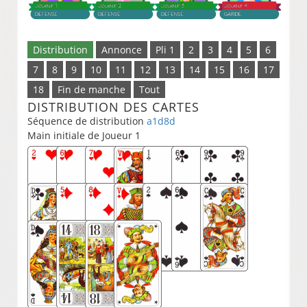
Distribution
Annonce
Pli 1
2
3
4
5
6
7
8
9
10
11
12
13
14
15
16
17
18
Fin de manche
Tout
DISTRIBUTION DES CARTES
Séquence de distribution
a1d8d
Main initiale de Joueur 1