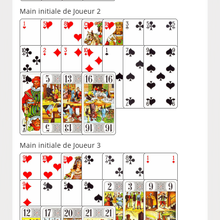
Main initiale de Joueur 2
Main initiale de Joueur 3