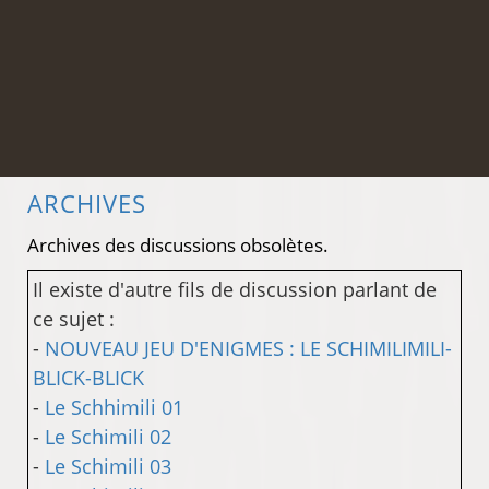
ARCHIVES
Archives des discussions obsolètes.
Il existe d'autre fils de discussion parlant de
ce sujet :
-
NOUVEAU JEU D'ENIGMES : LE SCHIMILIMILI-
BLICK-BLICK
-
Le Schhimili 01
-
Le Schimili 02
-
Le Schimili 03