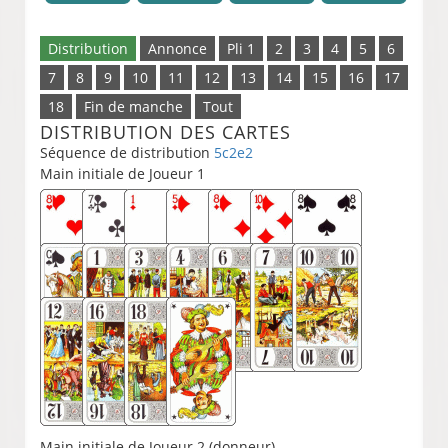
Distribution
Annonce
Pli 1
2
3
4
5
6
7
8
9
10
11
12
13
14
15
16
17
18
Fin de manche
Tout
DISTRIBUTION DES CARTES
Séquence de distribution
5c2e2
Main initiale de Joueur 1
Main initiale de Joueur 2 (donneur)