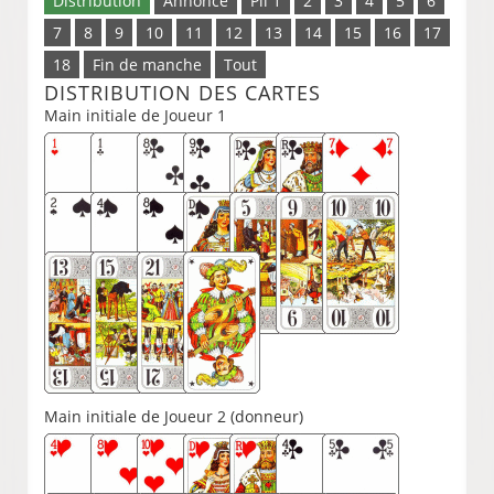
Distribution
Annonce
Pli 1
2
3
4
5
6
7
8
9
10
11
12
13
14
15
16
17
18
Fin de manche
Tout
DISTRIBUTION DES CARTES
Main initiale de Joueur 1
Main initiale de Joueur 2 (donneur)