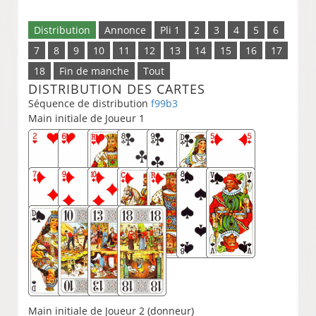
Distribution
Annonce
Pli 1
2
3
4
5
6
7
8
9
10
11
12
13
14
15
16
17
18
Fin de manche
Tout
DISTRIBUTION DES CARTES
Séquence de distribution
f99b3
Main initiale de Joueur 1
Main initiale de Joueur 2 (donneur)