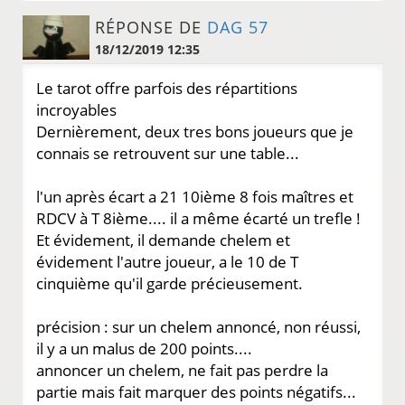
RÉPONSE DE
DAG 57
18/12/2019 12:35
Le tarot offre parfois des répartitions
incroyables
Dernièrement, deux tres bons joueurs que je
connais se retrouvent sur une table...
l'un après écart a 21 10ième 8 fois maîtres et
RDCV à T 8ième.... il a même écarté un trefle !
Et évidement, il demande chelem et
évidement l'autre joueur, a le 10 de T
cinquième qu'il garde précieusement.
précision : sur un chelem annoncé, non réussi,
il y a un malus de 200 points....
annoncer un chelem, ne fait pas perdre la
partie mais fait marquer des points négatifs...