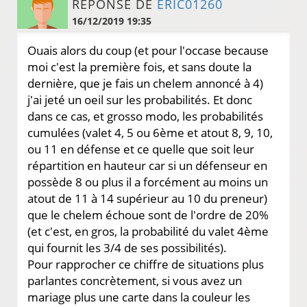
RÉPONSE DE
ERIC01260
16/12/2019 19:35
Ouais alors du coup (et pour l'occase because
moi c'est la première fois, et sans doute la
dernière, que je fais un chelem annoncé à 4)
j'ai jeté un oeil sur les probabilités. Et donc
dans ce cas, et grosso modo, les probabilités
cumulées (valet 4, 5 ou 6ème et atout 8, 9, 10,
ou 11 en défense et ce quelle que soit leur
répartition en hauteur car si un défenseur en
possède 8 ou plus il a forcément au moins un
atout de 11 à 14 supérieur au 10 du preneur)
que le chelem échoue sont de l'ordre de 20%
(et c'est, en gros, la probabilité du valet 4ème
qui fournit les 3/4 de ses possibilités).
Pour rapprocher ce chiffre de situations plus
parlantes concrètement, si vous avez un
mariage plus une carte dans la couleur les