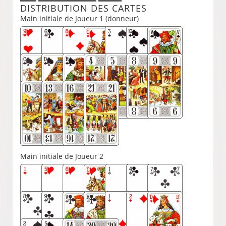
DISTRIBUTION DES CARTES
Main initiale de Joueur 1 (donneur)
Main initiale de Joueur 2