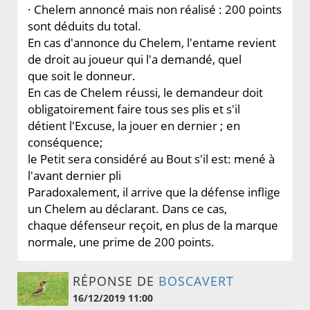
· Chelem annoncé mais non réalisé : 200 points
sont déduits du total.
En cas d'annonce du Chelem, l'entame revient
de droit au joueur qui l'a demandé, quel
que soit le donneur.
En cas de Chelem réussi, le demandeur doit
obligatoirement faire tous ses plis et s'il
détient l'Excuse, la jouer en dernier ; en
conséquence;
le Petit sera considéré au Bout s'il est: mené à
l'avant dernier pli
Paradoxalement, il arrive que la défense inflige
un Chelem au déclarant. Dans ce cas,
chaque défenseur reçoit, en plus de la marque
normale, une prime de 200 points.
RÉPONSE DE
BOSCAVERT
16/12/2019 11:00