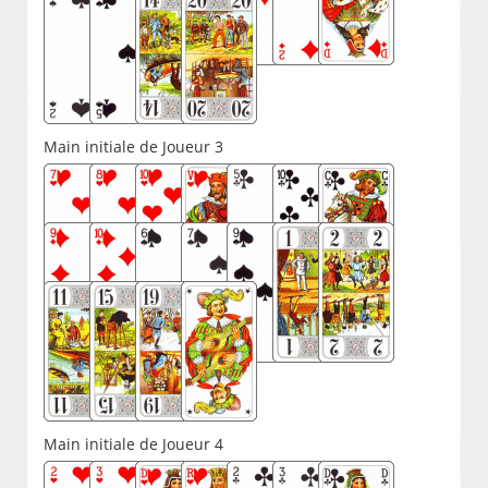
Main initiale de Joueur 3
Main initiale de Joueur 4