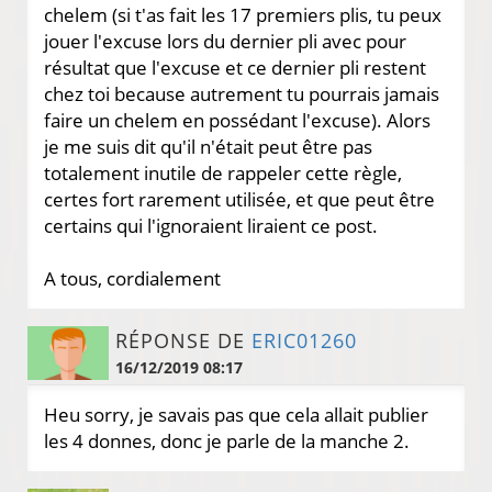
chelem (si t'as fait les 17 premiers plis, tu peux
jouer l'excuse lors du dernier pli avec pour
résultat que l'excuse et ce dernier pli restent
chez toi because autrement tu pourrais jamais
faire un chelem en possédant l'excuse). Alors
je me suis dit qu'il n'était peut être pas
totalement inutile de rappeler cette règle,
certes fort rarement utilisée, et que peut être
certains qui l'ignoraient liraient ce post.
A tous, cordialement
RÉPONSE DE
ERIC01260
16/12/2019 08:17
Heu sorry, je savais pas que cela allait publier
les 4 donnes, donc je parle de la manche 2.