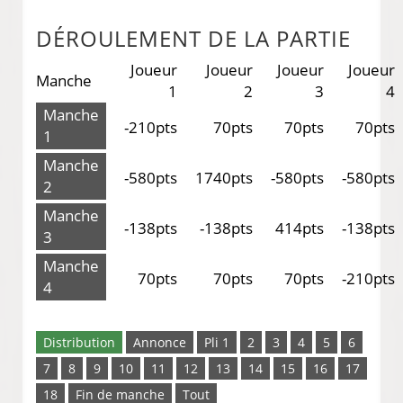
DÉROULEMENT DE LA PARTIE
Joueur
Joueur
Joueur
Joueur
Manche
1
2
3
4
Manche
-210pts
70pts
70pts
70pts
1
Manche
-580pts
1740pts
-580pts
-580pts
2
Manche
-138pts
-138pts
414pts
-138pts
3
Manche
70pts
70pts
70pts
-210pts
4
Distribution
Annonce
Pli 1
2
3
4
5
6
7
8
9
10
11
12
13
14
15
16
17
18
Fin de manche
Tout