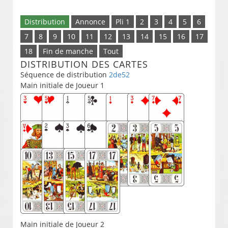
Distribution
Annonce
Pli 1
2
3
4
5
6
7
8
9
10
11
12
13
14
15
16
17
18
Fin de manche
Tout
DISTRIBUTION DES CARTES
Séquence de distribution
2de52
Main initiale de Joueur 1
Main initiale de Joueur 2