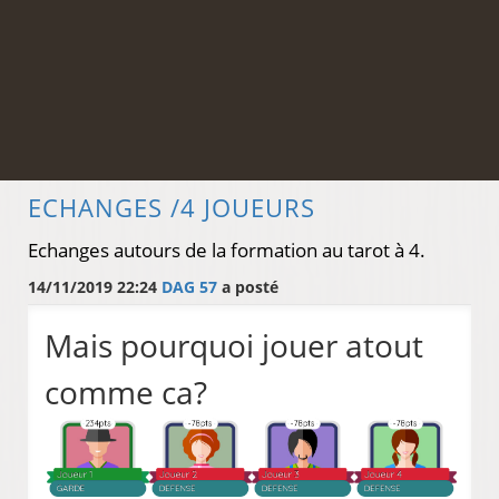
ECHANGES /4 JOUEURS
Echanges autours de la formation au tarot à 4.
14/11/2019 22:24
DAG 57
a posté
Mais pourquoi jouer atout
comme ca?