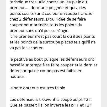
technique tres utile contre un jeu plein du
preneur.... donc une poignée et qui a des
points courts sur 2 couleur en coupe franche
chez 2 défenseurs. D'ou l'idée de se faire
couper pour prendre tous les points du
preneur sans qu'il puisse réagir.
ici le preneur n'est pas court là ou il des points
et les points de la surcoupe placés tels qui'il ne
va pas les acheter.
le petit va au bout puisque les défenseurs ont
passé leur temps à se faire couper et le dernier
défensur qui ne coupe pas est faible en
hauteur.
la note obtenue est tres faible
Les défenseurs trouvent la coupe au pli 12 !!
Que se passe t il si on inverse les pli 1 et 12?