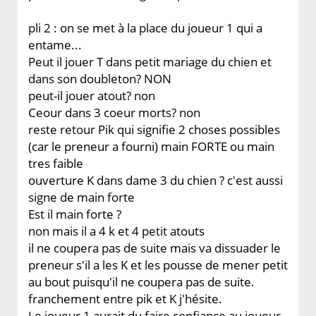
pli 2 : on se met à la place du joueur 1 qui a
entame...
Peut il jouer T dans petit mariage du chien et
dans son doubleton? NON
peut-il jouer atout? non
Ceour dans 3 coeur morts? non
reste retour Pik qui signifie 2 choses possibles
(car le preneur a fourni) main FORTE ou main
tres faible
ouverture K dans dame 3 du chien ? c'est aussi
signe de main forte
Est il main forte ?
non mais il a 4 k et 4 petit atouts
il ne coupera pas de suite mais va dissuader le
preneur s'il a les K et les pousse de mener petit
au bout puisqu'il ne coupera pas de suite.
franchement entre pik et K j'hésite.
Le joueur 1 aurait du faire confiance au joueur