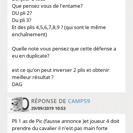
Que pensez vous de l'entame?
DU pli 2?
Du pli 3?
Et des plis 4,5,6,7,8,9 ? (qui sont le même
enchaînement)
Quelle note vous pensez que cette défense a
eu en duplicate?
est ce qu'on peut inverser 2 plis et obtenir
meilleur résultat ?
DAG
RÉPONSE DE
CAMP59
29/09/2019 10:53
Pli 1 as de Pic (fausse annonce )et joueur 4 doit
prendre du cavalier il n'est pas main forte