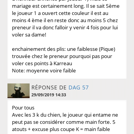
mariage est certainement long. Il se sait 5ème
le joueur 1 a ouvert cette couleur il est au
moins 4 ème il en reste donc au moins 5 chez
preneur il va donc falloir y venir 4 fois pour lui
voler sa dame!
enchainement des plis: une faiblesse (Pique)
trouvée chez le preneur pourquoi pas pour
voler ces points à Karreau
Note: moyenne voire faible
RÉPONSE DE
DAG 57
29/09/2019 14:33
Pour tous
Avec les 3 k du chien, le joueur qui entame ne
peut pas se considérer comme main forte. 5
atouts + excuse plus coupe K = main faible