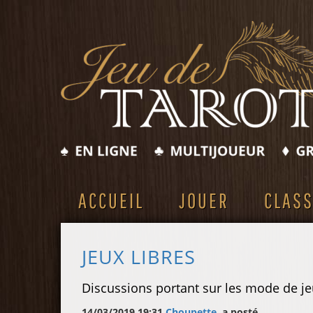
ACCUEIL
JOUER
CLAS
JEUX LIBRES
Discussions portant sur les mode de jeu
14/03/2019 19:31
Choupette.
a posté