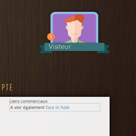
Visiteur
MPTE
A voir également
face in hole