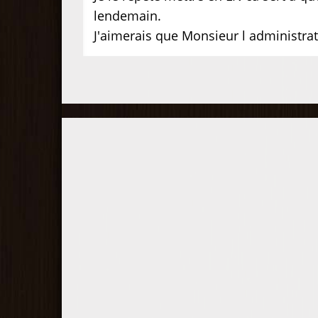
lendemain.
J'aimerais que Monsieur l administrat
Participez à la compétition !
Comparez votre performance d
jeu à celle des autres joueurs
lors de compétitions en
duplicate et obtenez votre
classement général.