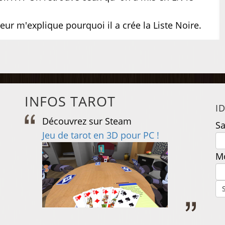
eur m'explique pourquoi il a crée la Liste Noire.
INFOS TAROT
I
Découvrez sur Steam
D
Sa
e
Jeu de tarot en 3D pour PC !
J
Mo