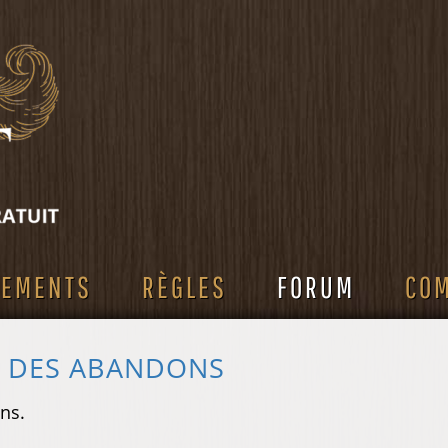
SEMENTS
RÈGLES
FORUM
CO
S DES ABANDONS
ns.