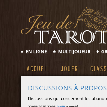
ACCUEIL
JOUER
CLAS
DISCUSSIONS À PROPO
Discussions qui concernent les abando
22/08/2025 22:08
jca89
a posté