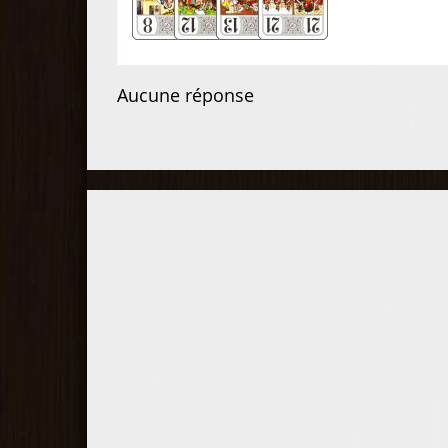
Aucune réponse
Participez à la compétition !
Comparez votre performance d
jeu à celle des autres joueurs
lors de compétitions en
duplicate et obtenez votre
classement général.