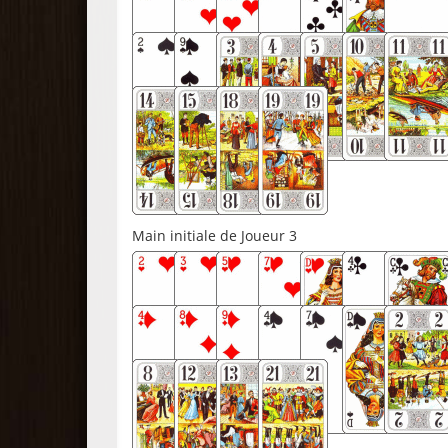
Main initiale de Joueur 3