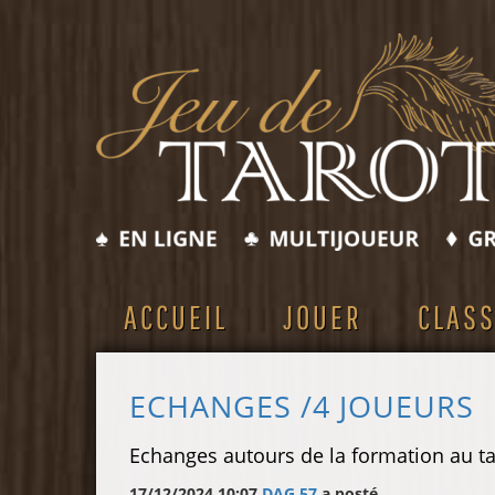
ACCUEIL
JOUER
CLAS
ECHANGES /4 JOUEURS
Echanges autours de la formation au ta
17/12/2024 10:07
DAG 57
a posté