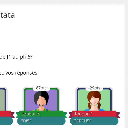
atata
e J1 au pli 6?
ec vos réponses