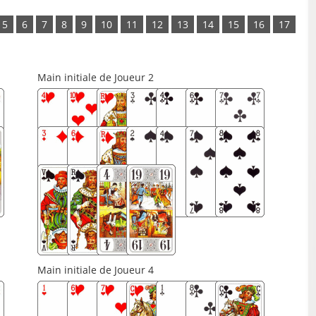
5
6
7
8
9
10
11
12
13
14
15
16
17
Main initiale de Joueur 2
Main initiale de Joueur 4