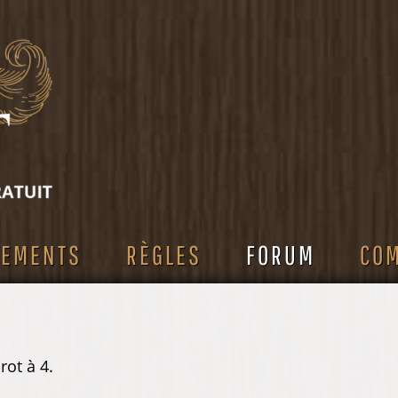
SEMENTS
RÈGLES
FORUM
CO
rot à 4.