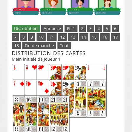
Distribution
Annonce
Pli 1
2
3
4
5
6
7
8
9
10
11
12
13
14
15
16
17
18
Fin de manche
Tout
DISTRIBUTION DES CARTES
Main initiale de Joueur 1