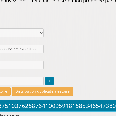
s pouvez consulter chaque distribution proposée par l
ion : 2252e