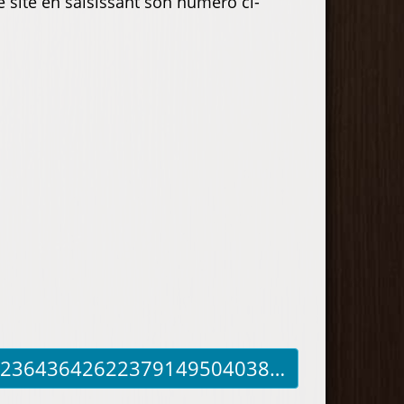
e site en saisissant son numéro ci-