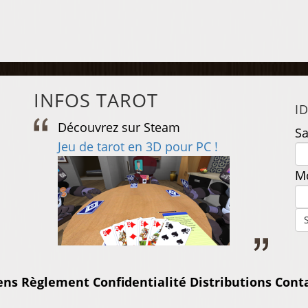
INFOS TAROT
I
Découvrez sur Steam
D
Sa
e
Jeu de tarot en 3D pour PC !
J
Mo
ens
Règlement
Confidentialité
Distributions
Cont