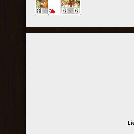
Participez à la compétition !
Comparez votre performance d
jeu à celle des autres joueurs
lors de compétitions en
duplicate et obtenez votre
classement général.
Li