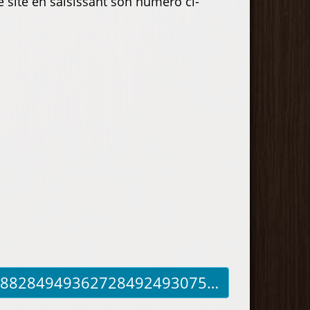
e site en saisissant son numéro ci-