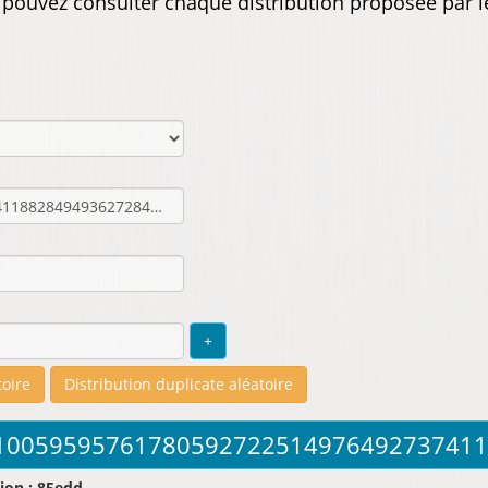
s pouvez consulter chaque distribution proposée par l
ion : 85edd