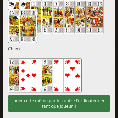
Chien