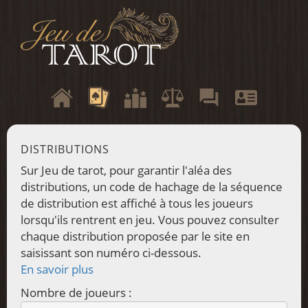
DISTRIBUTIONS
Sur Jeu de tarot, pour garantir l'aléa des
distributions, un code de hachage de la séquence
de distribution est affiché à tous les joueurs
lorsqu'ils rentrent en jeu. Vous pouvez consulter
chaque distribution proposée par le site en
saisissant son numéro ci-dessous.
En savoir plus
Nombre de joueurs :