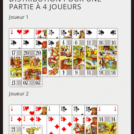
PARTIE À 4 JOUEURS
Joueur 1
Joueur 2