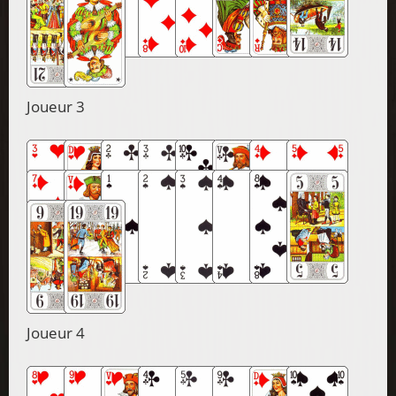
Joueur 3
Joueur 4