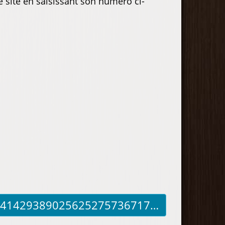
e site en saisissant son numéro ci-