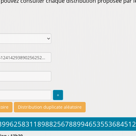
s pouvez consulter chaque distribution proposée par l
ion : 13b30