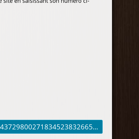
e site en saisissant son numéro ci-