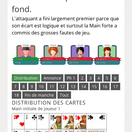
fond.
L'attaquant a fini largement premier parce que
son écart est logique et surtout la Main forte a
commis des grosses fautes de jeu.
Distribution
Annonce
Pli 1
2
3
4
5
6
7
8
9
10
11
12
13
14
15
16
17
18
Fin de manche
Tout
DISTRIBUTION DES CARTES
Main initiale de Joueur 1