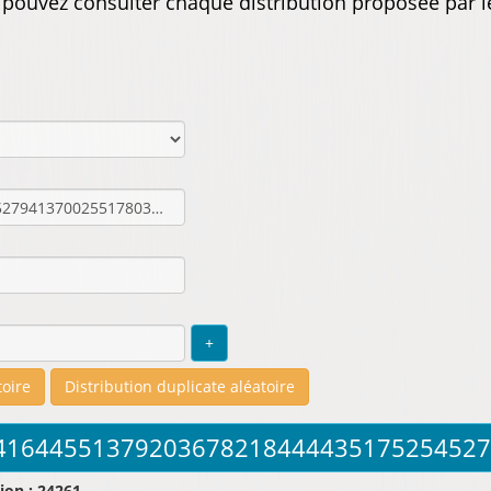
s pouvez consulter chaque distribution proposée par l
ion : 24261