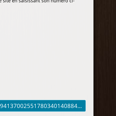
e site en saisissant son numéro ci-